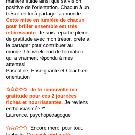
manière fluide ainsi que sa vision
positive de l'orientation. Chacun à un
trésor en lui à partager au monde.
Cette mise en lumière de chacun
pour briller ensemble est très
intéressante.
Je suis repartie pleine
de gratitude avec mon trésor, prête à
le partager pour contribuer au
monde. Un week-end de formation
qui a vraiment répondu à mes
attentes!
Pascaline, Enseignante et Coach en
orientation
✩
✩✩
✩✩
"
Je te renouvelle ma
gratitude pour ces 2 journées
riches et nourrissa
ntes
.
Je reviens
enthousiasmée !"
Laurence, psychopédagogue
✩✩✩✩✩
"Encore merci pour tout,
Isabelle.
Ce week-end a été