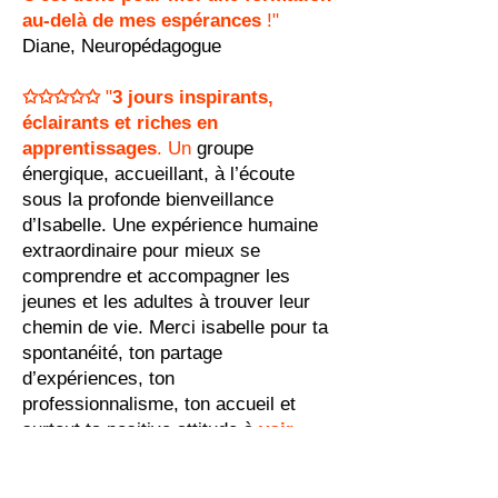
au-delà de mes espérances
!"
Diane, Neuropédagogue
✩✩✩✩✩
"
3 jours inspirants,
éclairants et riches en
apprentissages
. Un
groupe
énergique, accueillant, à l’écoute
sous la profonde bienveillance
d’Isabelle. Une expérience humaine
extraordinaire pour mieux se
comprendre et accompagner les
jeunes et les adultes à trouver leur
chemin de vie. Merci isabelle pour ta
spontanéité, ton partage
d’expériences, ton
professionnalisme, ton accueil et
surtout ta positive attitude à
voir
dans chacun de nous « un trésor
»"