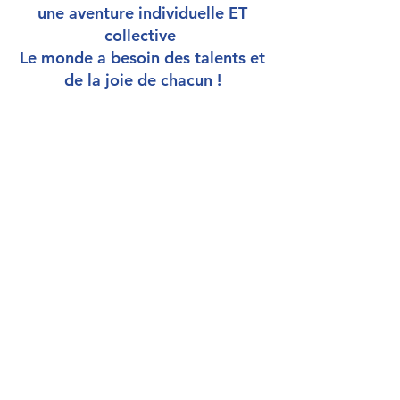
une aventure individuelle ET
collective
Le monde a besoin des talents et
de la joie de chacun !
Si cette démarche originale
vous intéresse vous pouvez :
Découvrir davantage l’Orientation Positive
©
Faire appel à un coach pour vous-même ou
votre enfant
Vous former à l’Orientation Positive
©