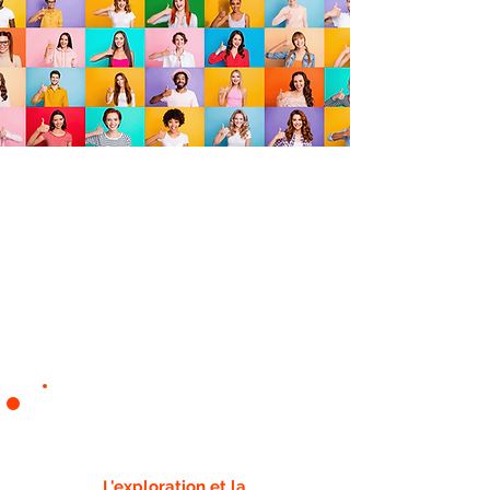
L'Orientation Positive
est
©
aussi humaniste
car elle a la particularité de
combiner :
"Je"
L'exploration et la